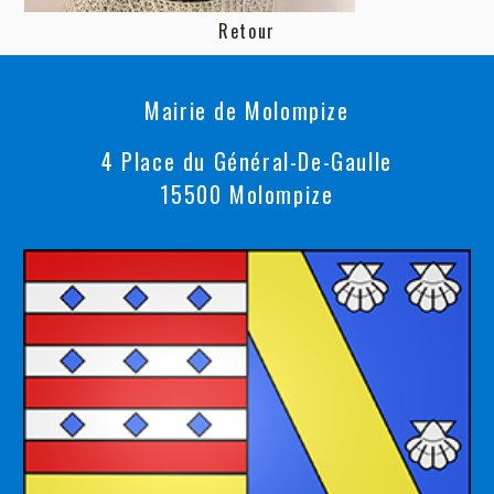
Retour
Mairie de Molompize
4 Place du Général-De-Gaulle
15500 Molompize